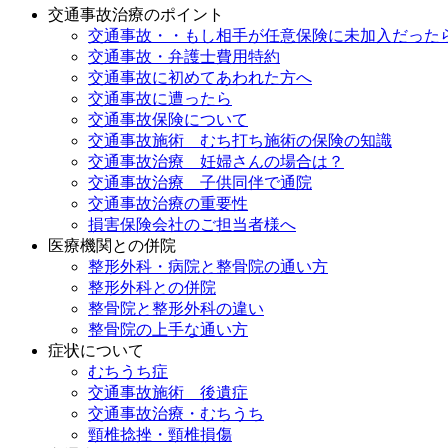
交通事故治療のポイント
交通事故・・もし相手が任意保険に未加入だった
交通事故・弁護士費用特約
交通事故に初めてあわれた方へ
交通事故に遭ったら
交通事故保険について
交通事故施術 むち打ち施術の保険の知識
交通事故治療 妊婦さんの場合は？
交通事故治療 子供同伴で通院
交通事故治療の重要性
損害保険会社のご担当者様へ
医療機関との併院
整形外科・病院と整骨院の通い方
整形外科との併院
整骨院と整形外科の違い
整骨院の上手な通い方
症状について
むちうち症
交通事故施術 後遺症
交通事故治療・むちうち
頸椎捻挫・頸椎損傷