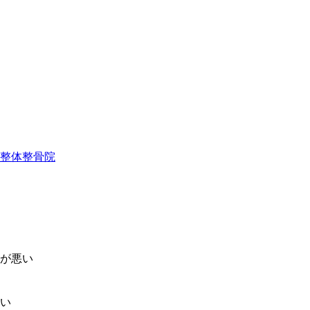
整体整骨院
が悪い
い